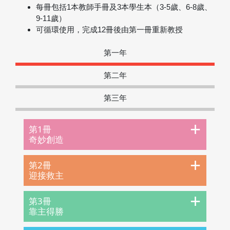
每冊包括1本教師手冊及3本學生本（3-5歲、6-8歲、
9-11歲）
可循環使用，完成12冊後由第一冊重新教授
第一年
第二年
第三年
+
第1冊
奇妙創造
+
第2冊
迎接救主
+
第3冊
靠主得勝